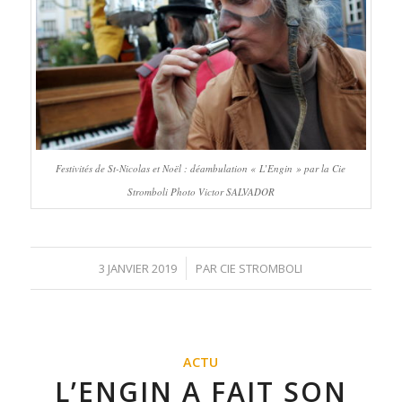
Festivités de St-Nicolas et Noël : déambulation « L’Engin » par la Cie
Stromboli Photo Victor SALVADOR
/
3 JANVIER 2019
PAR
CIE STROMBOLI
ACTU
L’ENGIN A FAIT SON