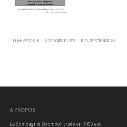
/
/
11 JANVIER 2018
0 COMMENTAIRES
PAR
CIE STROMBOLI
A PROPOS
La Compagnie Stromboli créée en 1995 est