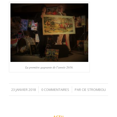
La première gagnante de l’année 2018.
/
/
23 JANVIER 2018
0 COMMENTAIRES
PAR
CIE STROMBOLI
ACTU